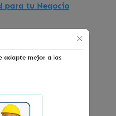
ad para tu Negocio
se adapte mejor a las
n una mínima experiencia contable.
informadas en áreas clave como