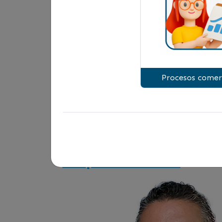
Finanzas, Costos y Recursos Humanos
Aprenderás a aplicar estos conocimie
adquirirás habilidades prácticas en l
estratégicas. ¡Te invitamos a potencia
Procesos comer
Clase Magistral: Ges
Emprendedores