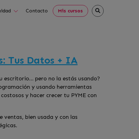
idad
Contacto
Mis cursos
s: Tus Datos + IA
tu escritorio… pero no la estás usando?
n programación y usando herramientas
 costosos y hacer crecer tu PYME con
e ventas, bien usada y con las
égicas.