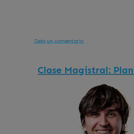
IA
en
Deja un comentario
Clase
Magistral:
IA
Clase Magistral: Pla
para
no
expertos