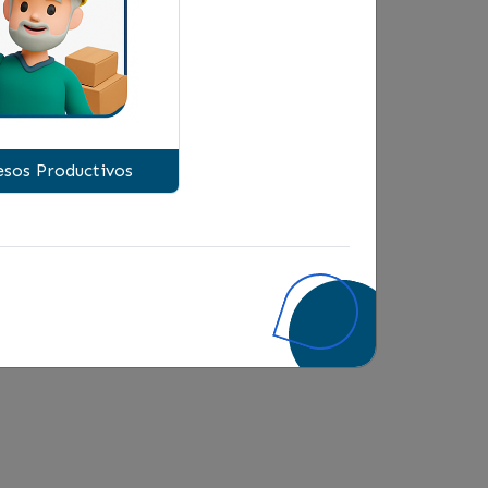
cisiones equivocadas. Además,
cidad para tomar decisiones
sos Productivos
 Pymes y