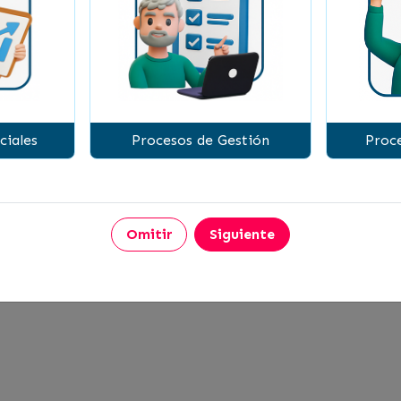
.
ntos para evitar posibles problemas derivados de de
a elaboración de presupuestos, fortaleciendo tu capa
r tus habilidades!
¡Lleva tu emprendimiento al siguiente nivel!
ciales
Procesos de Gestión
Proce
Omitir
Siguiente
tión Financiera Efectiva para