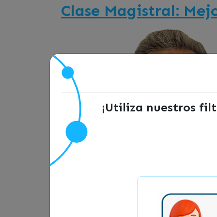
Clase Magistral: Mej
¡Utiliza nuestros fi
Únete a nuestra emocionante masterc
Descubre estrategias y herramientas 