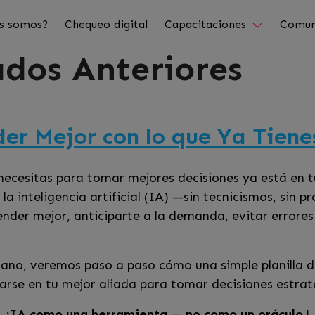
s somos?
Chequeo digital
Capacitaciones
Comun
dos Anteriores
der Mejor con lo que Ya Tiene
 necesitas para tomar mejores decisiones ya está en 
 la inteligencia artificial (IA) —sin tecnicismos, si
der mejor, anticiparte a la demanda, evitar errores
cano, veremos paso a paso cómo una simple planilla d
rse en tu mejor aliada para tomar decisiones estrat
¡IA como una herramienta — no como un oráculo.!