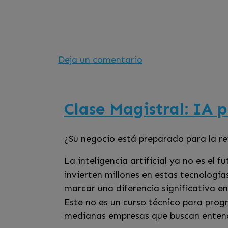
en
Deja un comentario
Clase
Magistral:
Vender
Clase Magistral: IA 
Mejor
con
¿Su negocio está preparado para la re
lo
que
La inteligencia artificial ya no es el
Ya
invierten millones en estas tecnologí
Tienes:
marcar una diferencia significativa e
Tus
Este no es un curso técnico para pro
Datos
medianas empresas que buscan entender
+