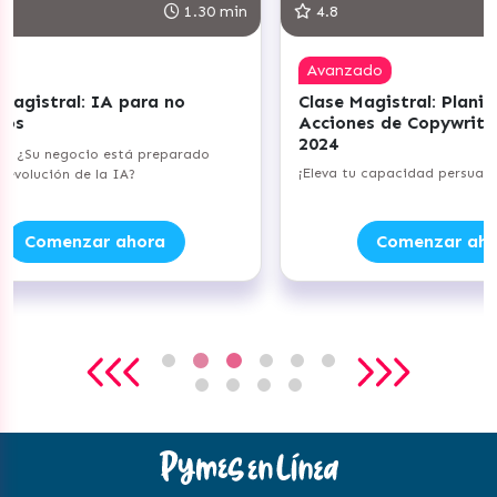
1.30 min
4.8
Avanzado
 no
Clase Magistral: Planifica tus
C
Acciones de Copywriting para
P
2024
N
eparado
¡Eleva tu capacidad persuasiva!
¡
a
Comenzar ahora