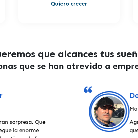
Quiero crecer
eremos que alcances tus sue
sonas que se han atrevido a empr
De
Marc
an sorpresa. Que
Agra
egue la enorme
que