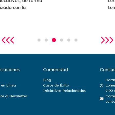
ucativos, de forma
curs
zada con la
tend
itaciones
Comunidad
Contac
Blog
Horar
 en Línea
Casos de Éxito
Lunes
Iniciativas Relacionadas
9:00 
te al Newsletter
Corre
conta