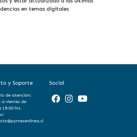
os y estar actualizado a las últimas
encias en temas digitales
to y Soporte
Social
io de atención:
 a viernes de
a 18:00 hrs.
o:
cto@pymesenlinea.cl