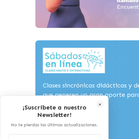
Clases sincrónicas didácticas y d
que generen un gran aporte par
×
totalmente gratuitas.
¡Suscríbete a nuestro
Newsletter!
No te pierdas las últimas actualizaciones.
Más información