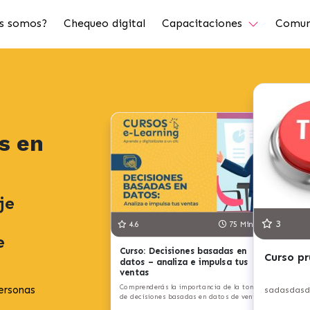
s somos?
Chequeo digital
Capacitaciones
Comun
s en
je
3
4.6
75 Minutos
e
Curso: Decisiones basadas en
Curso p
datos – analiza e impulsa tus
ventas
Comprenderás la importancia de la toma
ersonas
sadasdas
de decisiones basadas en datos de venta.