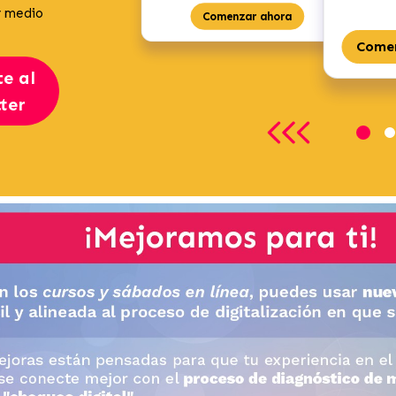
r medio
Comenzar ahora
Come
te al
ter