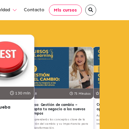
idad
Contacto
Mis cursos
130 min
4.8
3.8
75 Minutos
Curso: Gestiona t
Curso: Gestión de cambio –
rueba
optimiza tus pro
adapta tu negocio a los nuevos
tiempos
Aprenderás los fundam
Comprenderás los conceptos clave de la
administración de inve
d
gestión del cambio y su importancia para
importancia para tu e
la transformación.