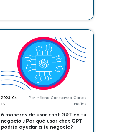
2022-12-0
2023-04-
Por Milena Constanza Cartes
Marketi
19
Mejías
aumentar
6 maneras de usar chat GPT en tu
fiestas
negocio ¿Por qué usar chat GPT
Pronto ll
podría ayudar a tu negocio?