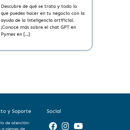
important
Descubre de qué se trata y todo lo
están en 
que puedes hacer en tu negocio con la
o de los 
ayuda de la inteligencia artificial.
para disfr
¡Conoce más sobre el chat GPT en
Pymes en […]
to y Soporte
Social
io de atención:
 a viernes de