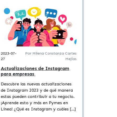
2023-07-
Por Milena Constanza Cartes
2023-03-
27
Mejías
15
Actualizaciones de Instagram
Chatbots
para empresas
tu nego
Descubre las nuevas actualizaciones
El auge d
de Instagram 2023 y de qué manera
revolucio
estas pueden contribuir a tu negocio.
empresas 
¡Aprende esto y más en Pymes en
clientes. 
Línea! ¿Qué es Instagram y cuáles […]
los usuar
informaci