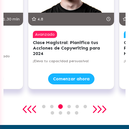
.30 min
4.8
5.0
Avanzado
Com
Clase Magistral: Planifica tus
Clas
Acciones de Copywriting para
Prác
2024
Nego
ado
¡Eleva tu capacidad persuasiva!
¡Lleva
Comenzar ahora