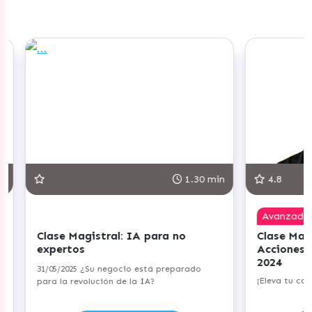
1.30 min
4.8
Avanzado
para no
Clase Magistral: Planifica tus
Acciones de Copywriting para
2024
tá preparado
¡Eleva tu capacidad persuasiva!
A?