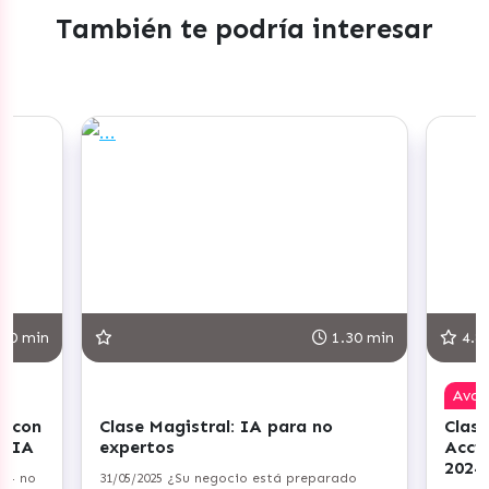
También te podría interesar
30 min
1.30 min
4.8
Ava
r con
Clase Magistral: IA para no
Clase
+ IA
expertos
Acci
2024
a — no
31/05/2025 ¿Su negocio está preparado