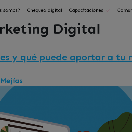
s somos?
Chequeo digital
Capacitaciones
Comun
rketing Digital
es y qué puede aportar a tu 
 Mejías