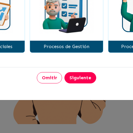
ciales
Procesos de Gestión
Proce
Omitir
Siguiente