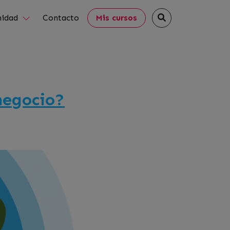
idad
Contacto
Mis cursos
negocio?