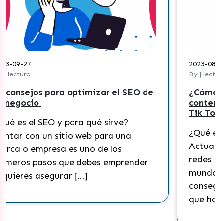
2023-08-30
By | lectura
¿Cómo crear una estrategia de
contenidos efectiva para pymes en
Tik Tok?
¿Qué es Tik Tok y cómo funciona?
Actualmente, Tik Tok es una de las
redes sociales más populares del
mundo. Esta plataforma ha
conseguido masificarse a tal punto
que ha […]