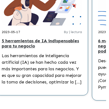
2023-05-17
By | lectura
2023-
5 herramientas de IA indispensables
6 ma
para tu negocio
nego
podr
Las herramientas de inteligencia
Descu
artificial (IA) se han hecho cada vez
puede
más importantes para los negocios. Y
ayuda
es que su gran capacidad para mejorar
¡Cono
la toma de decisiones, optimizar la […]
Pyme