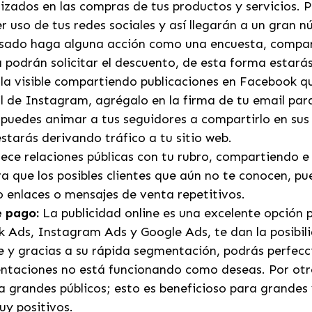
lizados en las compras de tus productos y servicios.
 uso de tus redes sociales y así llegarán a un gran 
esado haga alguna acción como una encuesta, compartir
podrán solicitar el descuento, de esta forma estarás 
a visible compartiendo publicaciones en Facebook que
erfil de Instagram, agrégalo en la firma de tu email pa
n puedes animar a tus seguidores a compartirlo en sus
arás derivando tráfico a tu sitio web.
ece relaciones públicas con tu rubro, compartiendo e
 que los posibles clientes que aún no te conocen, pue
 enlaces o mensajes de venta repetitivos.
e pago:
La publicidad online es una excelente opción 
k Ads, Instagram Ads y Google Ads, te dan la posibil
e y gracias a su rápida segmentación, podrás perfecc
mentaciones no está funcionando como deseas. Por otr
 a grandes públicos; esto es beneficioso para grande
uy positivos.