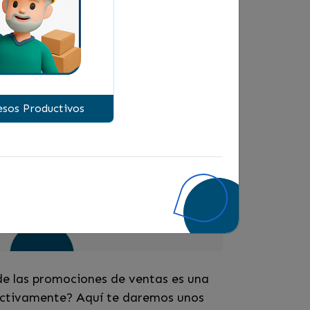
consejos
sos Productivos
o de las promociones de ventas es una
ectivamente? Aquí te daremos unos