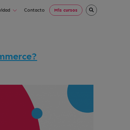
idad
Contacto
Mis cursos
ommerce?