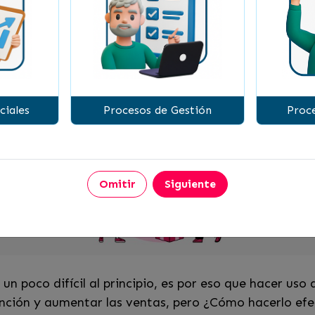
to asertivamente con estos 
GADA SANDOVAL
ciales
Procesos de Gestión
Proce
Omitir
Siguiente
 un poco difícil al principio, es por eso que hacer us
ención y aumentar las ventas, pero ¿Cómo hacerlo ef