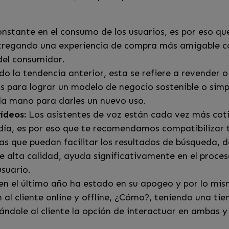
nstante en el consumo de los usuarios, es por eso qu
tregando una experiencia de compra más amigable c
del consumidor.
do la tendencia anterior, esta se refiere a revender 
 para lograr un modelo de negocio sostenible o simp
da mano para darles un nuevo uso.
ídeos:
Los asistentes de voz están cada vez más cot
a día, es por eso que te recomendamos compatibilizar 
as que puedan facilitar los resultados de búsqueda, de
e alta calidad, ayuda significativamente en el proc
usuario.
n el último año ha estado en su apogeo y por lo mis
n al cliente online y offline, ¿Cómo?, teniendo una tien
dole al cliente la opción de interactuar en ambas y 