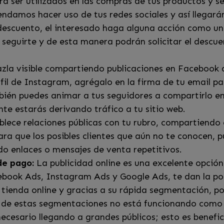
a ser utilizados en las compras de tus productos y s
ndamos hacer uso de tus redes sociales y así llegar
descuento, el interesado haga alguna acción como un
a seguirte y de esta manera podrán solicitar el descu
la visible compartiendo publicaciones en Facebook qu
perfil de Instagram, agrégalo en la firma de tu email p
mbién puedes animar a tus seguidores a compartirlo en
e estarás derivando tráfico a tu sitio web.
lece relaciones públicas con tu rubro, compartiendo 
a que los posibles clientes que aún no te conocen, p
o enlaces o mensajes de venta repetitivos.
de pago:
La publicidad online es una excelente opción
cebook Ads, Instagram Ads y Google Ads, te dan la pos
 tienda online y gracias a su rápida segmentación, p
uál de estas segmentaciones no está funcionando como 
necesario llegando a grandes públicos; esto es benef