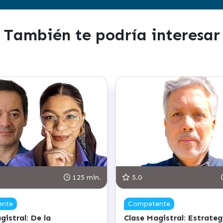
También te podría interesar
125 min.
5.0
125 min.
5.
Competente
Av
Clase Magistral: Estrategias de
Cla