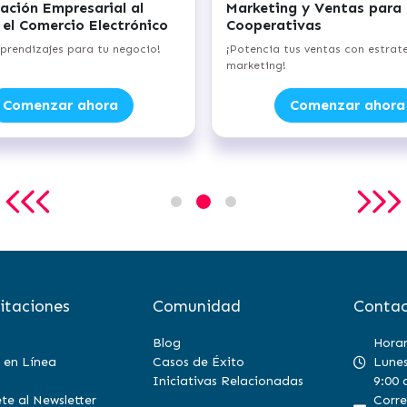
al
Marketing y Ventas para Pymes y
Emo
ónico
Cooperativas
¡For
ocio!
¡Potencia tus ventas con estrategias de
marketing!
Comenzar ahora
itaciones
Comunidad
Contac
Blog
Horar
 en Línea
Casos de Éxito
Lunes
Iniciativas Relacionadas
9:00 
te al Newsletter
Corre