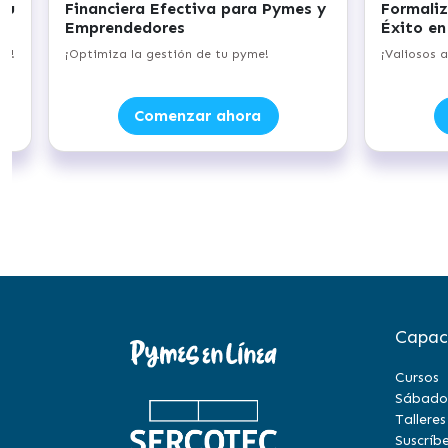
 Efectiva para Pymes y
Formalización Empresarial 
dores
Éxito en el Comercio Electr
 gestión de tu pyme!
¡Valiosos aprendizajes para tu neg
omenzar ahora
Comenzar ahora
Capac
Cursos
Sábado
Talleres
Suscríbe