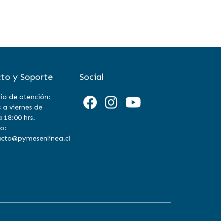
to y Soporte
Social
io de atención:
 a viernes de
a 18:00 hrs.
o:
cto@pymesenlinea.cl