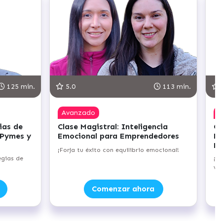
125 min.
5.0
113 min.
Avanzado
ias de
Clase Magistral: Inteligencia
C
 Pymes y
Emocional para Emprendedores
E
E
¡Forja tu éxito con equilibrio emocional!
egias de
¡D
ve
Comenzar ahora