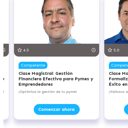
4.5
5.0
Competente
Compet
Clase Magistral: Gestión
Clase Ma
tu
Financiera Efectiva para Pymes y
Formaliz
Emprendedores
Éxito en
el!
¡Optimiza la gestión de tu pyme!
¡Valiosos 
Comenzar ahora