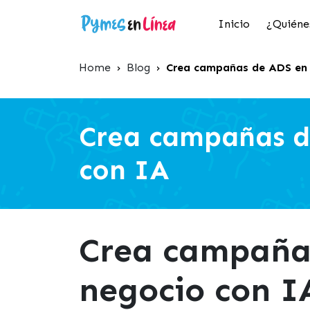
Inicio
¿Quiéne
Home
›
Blog
›
Crea campañas de ADS en 
Crea campañas d
con IA
Crea campaña
negocio con I