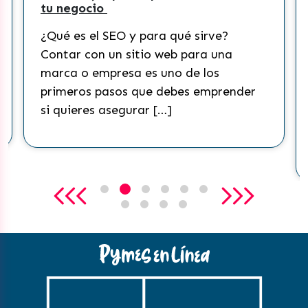
ocio
contenidos e
Tik Tok?
 el SEO y para qué sirve?
¿Qué es Tik T
con un sitio web para una
Actualmente, 
 empresa es uno de los
redes sociale
os pasos que debes emprender
mundo. Esta 
res asegurar […]
conseguido ma
que ha […]