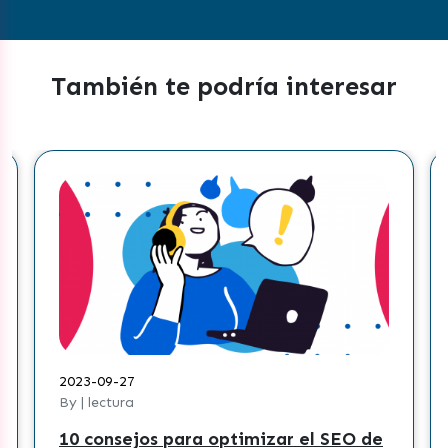
También te podría interesar
27
2023-08-30
ra
By | lectura
ejos para optimizar el SEO de
¿Cómo crear 