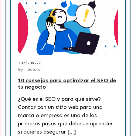
2023-08-30
By | lectura
 de
¿Cómo crear una estrategia de
contenidos efectiva para pymes en
Tik Tok?
¿Qué es Tik Tok y cómo funciona?
Actualmente, Tik Tok es una de las
redes sociales más populares del
er
mundo. Esta plataforma ha