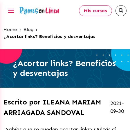
Mis cursos
Home
›
Blog
›
¿Acortar links? Beneficios y desventajas
¿Acortar links? Beneficios
y desventajas
Escrito por ILEANA MARIAM
2021-
09-30
ARRIAGADA SANDOVAL
¿Sabías que se pueden acortar links? Quizás sí,