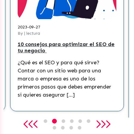
2023-09-27
2023-
By | lectura
By | l
10 consejos para optimizar el SEO de
¿Cóm
tu negocio
cont
Tik 
¿Qué es el SEO y para qué sirve?
¿Qué
Contar con un sitio web para una
Actu
marca o empresa es uno de los
rede
primeros pasos que debes emprender
mund
si quieres asegurar […]
cons
que 