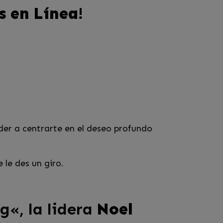
s en Línea!
der a centrarte en el deseo profundo
le des un giro.
ng
«, la lidera
Noel