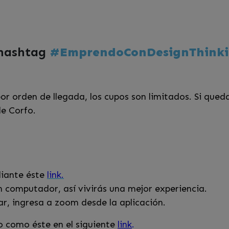
 hashtag
#
EmprendoConDesignThink
r orden de llegada, los cupos son limitados. Si qued
e Corfo.
diante éste
link.
 computador, así vivirás una mejor experiencia.
lar, ingresa a zoom desde la aplicación.
o como éste en el siguiente
link
.