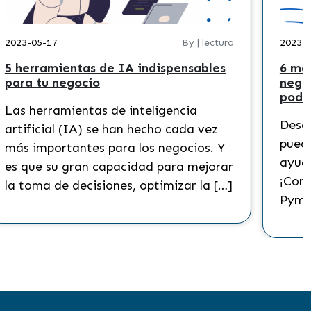
2023-05-17
By | lectura
2023-
5 herramientas de IA indispensables
6 ma
para tu negocio
nego
podr
Las herramientas de inteligencia
Descu
artificial (IA) se han hecho cada vez
puede
más importantes para los negocios. Y
ayuda
es que su gran capacidad para mejorar
¡Cono
la toma de decisiones, optimizar la […]
Pyme