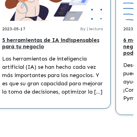
By | lectura
2023-04-19
de IA indispensables
6 maneras de usar ch
o
negocio ¿Por qué usa
podría ayudar a tu n
s de inteligencia
Descubre de qué se tr
se han hecho cada vez
puedes hacer en tu ne
 para los negocios. Y
ayuda de la inteligenci
capacidad para mejorar
¡Conoce más sobre el 
iones, optimizar la […]
Pymes en […]