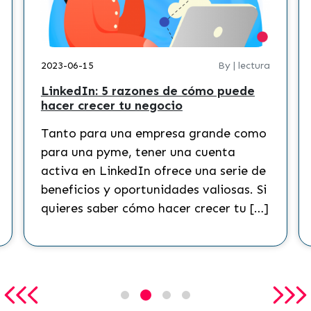
By | lectura
2023-05-17
 5 razones de cómo puede
5 herramientas 
cer tu negocio
para tu negoci
ra una empresa grande como
Las herramienta
pyme, tener una cuenta
artificial (IA) 
 LinkedIn ofrece una serie de
más importantes
 y oportunidades valiosas. Si
es que su gran 
aber cómo hacer crecer tu […]
la toma de decis