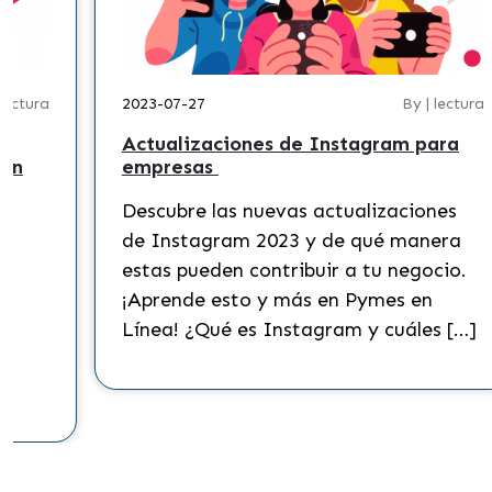
-07-27
By | lectura
2023-06-15
ualizaciones de Instagram para
LinkedIn:
presas
hacer cre
cubre las nuevas actualizaciones
Tanto pa
Instagram 2023 y de qué manera
para una 
as pueden contribuir a tu negocio.
activa en
rende esto y más en Pymes en
beneficios
ea! ¿Qué es Instagram y cuáles […]
quieres s