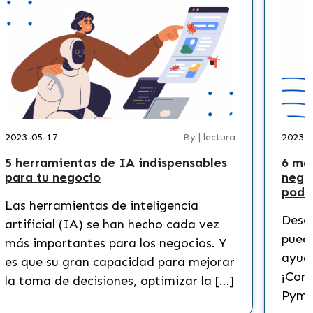
2023-05-17
By | lectura
2023-
5 herramientas de IA indispensables
6 ma
para tu negocio
nego
podr
Las herramientas de inteligencia
Descu
artificial (IA) se han hecho cada vez
puede
más importantes para los negocios. Y
ayuda
es que su gran capacidad para mejorar
¡Cono
la toma de decisiones, optimizar la […]
Pyme