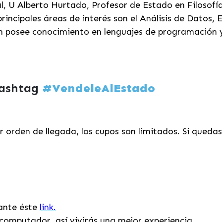
l, U Alberto Hurtado,
Profesor de Estado en Filosof
rincipales áreas de interés son el Análisis de Datos
 posee conocimiento en lenguajes de programación y
hashtag
#VendeleAlEstado
 orden de llegada, los cupos son limitados. Si queda
iante éste
link.
computador, así vivirás una mejor experiencia.