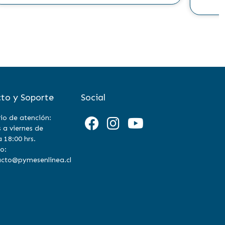
to y Soporte
Social
io de atención:
 a viernes de
a 18:00 hrs.
o:
cto@pymesenlinea.cl