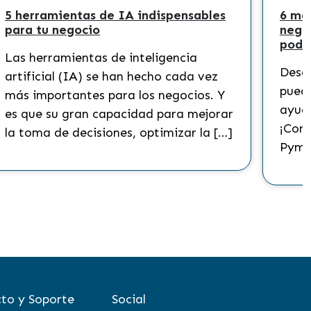
5 herramientas de IA indispensables
6 ma
para tu negocio
nego
podr
Las herramientas de inteligencia
Descu
artificial (IA) se han hecho cada vez
puede
más importantes para los negocios. Y
ayuda
es que su gran capacidad para mejorar
¡Cono
la toma de decisiones, optimizar la […]
Pyme
to y Soporte
Social