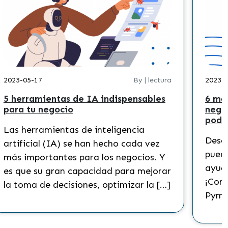
2023-05-17
By | lectura
2023-
5 herramientas de IA indispensables
6 ma
para tu negocio
nego
podr
Las herramientas de inteligencia
Descu
artificial (IA) se han hecho cada vez
puede
más importantes para los negocios. Y
ayuda
es que su gran capacidad para mejorar
¡Cono
la toma de decisiones, optimizar la […]
Pyme