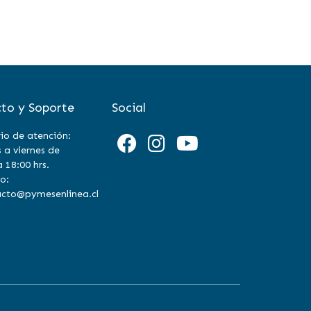
to y Soporte
Social
io de atención:
 a viernes de
a 18:00 hrs.
o:
cto@pymesenlinea.cl