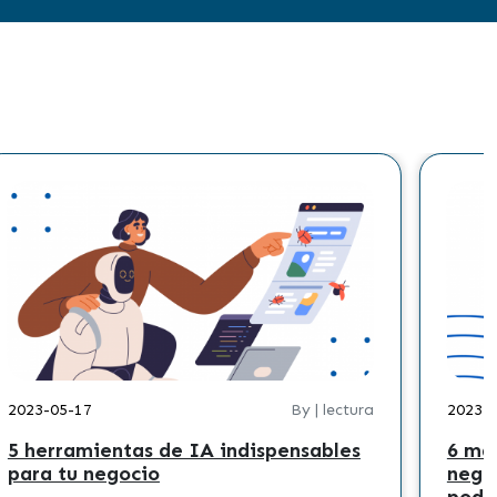
2023-05-17
By | lectura
2023-
5 herramientas de IA indispensables
6 ma
para tu negocio
nego