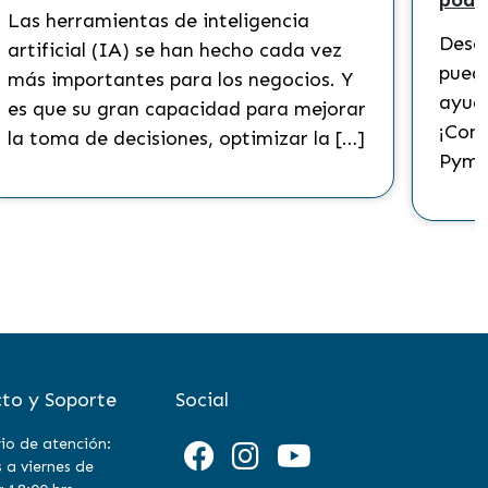
podr
Las herramientas de inteligencia
Descu
artificial (IA) se han hecho cada vez
puede
más importantes para los negocios. Y
ayuda
es que su gran capacidad para mejorar
¡Cono
la toma de decisiones, optimizar la […]
Pyme
to y Soporte
Social
io de atención:
 a viernes de