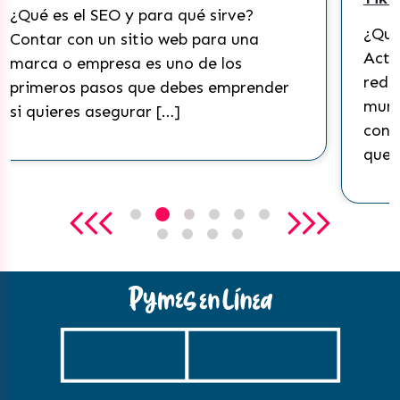
ve?
¿Qué es Tik Tok y cómo funciona?
una
Actualmente, Tik Tok es una de las
s
redes sociales más populares del
prender
mundo. Esta plataforma ha
conseguido masificarse a tal punto
que ha […]