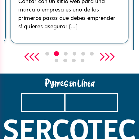
ontar con un sitio web para una
Actualm
arca o empresa es uno de los
redes s
rimeros pasos que debes emprender
mundo.
i quieres asegurar […]
consegu
que ha 