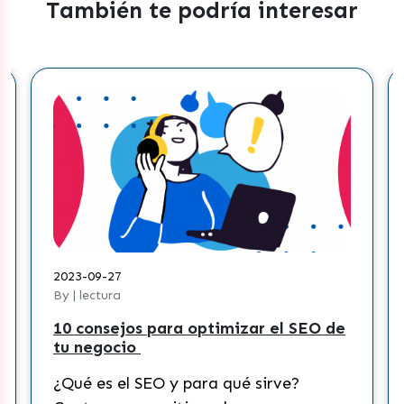
También te podría interesar
023-09-27
2023-08-
 | lectura
By | lectu
0 consejos para optimizar el SEO de
¿Cómo c
u negocio
conteni
Tik Tok
Qué es el SEO y para qué sirve?
¿Qué es