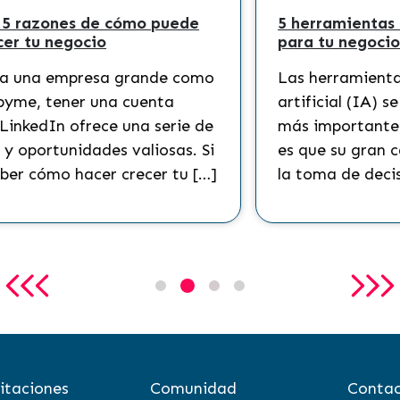
en tu
Chatbots: grandes aliados para tu
GPT
negocio
El auge de los chatbots ha
odo lo que
revolucionado la forma en que las
on la
empresas interactúan con sus client
cial.
Hoy en día, en la era digital, los
T en
usuarios esperan obtener informaci
de […]
itaciones
Comunidad
Contac