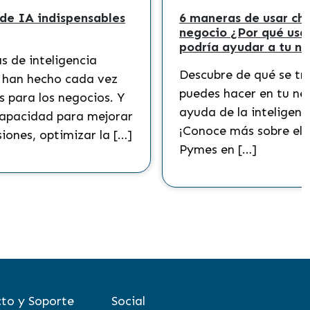
Herramientas de Marketing
El marketing digital es un elemento
clave para hacer crecer tu negocio.
Conoce junto a Pymes en Línea, las
es.
mejores herramientas de marketing y
cómo emplearlas en tu Pyme. Las […]
ón
to y Soporte
Social