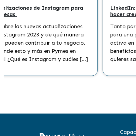
indispensables
6 maneras de usar chat GPT 
negocio ¿Por qué usar chat 
podría ayudar a tu negocio?
teligencia
Descubre de qué se trata y t
hecho cada vez
puedes hacer en tu negocio c
os negocios. Y
ayuda de la inteligencia artifi
ad para mejorar
¡Conoce más sobre el chat GP
optimizar la […]
Pymes en […]
Capac