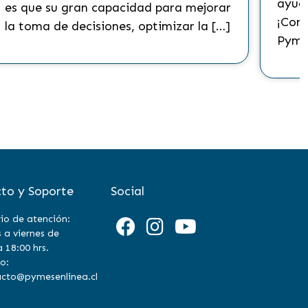
ayuda
es que su gran capacidad para mejorar
¡Cono
la toma de decisiones, optimizar la […]
Pyme
to y Soporte
Social
io de atención:
 a viernes de
a 18:00 hrs.
o:
cto@pymesenlinea.cl