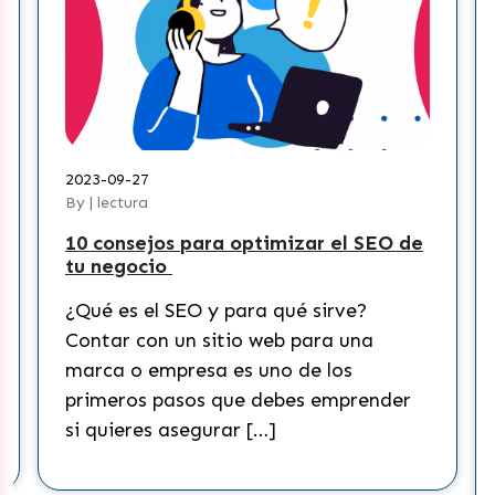
2023-09-27
2023-
By | lectura
By | l
10 consejos para optimizar el SEO de
¿Cóm
tu negocio
cont
Tik 
¿Qué es el SEO y para qué sirve?
¿Qué
Contar con un sitio web para una
Actu
marca o empresa es uno de los
rede
primeros pasos que debes emprender
mund
si quieres asegurar […]
cons
que 