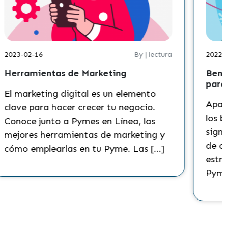
2023-02-16
By | lectura
2022-
Herramientas de Marketing
Bene
para
El marketing digital es un elemento
Apare
clave para hacer crecer tu negocio.
los b
Conoce junto a Pymes en Línea, las
signi
mejores herramientas de marketing y
de cu
cómo emplearlas en tu Pyme. Las […]
estra
Pyme