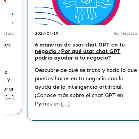
 lectura
2023-04-19
By | lectura
bles
6 maneras de usar chat GPT en tu
negocio ¿Por qué usar chat GPT
podría ayudar a tu negocio?
Descubre de qué se trata y todo lo que
vez
puedes hacer en tu negocio con la
s. Y
ayuda de la inteligencia artificial.
jorar
¡Conoce más sobre el chat GPT en
la […]
Pymes en […]