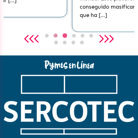
conseguido masificarse a tal punto
que ha […]