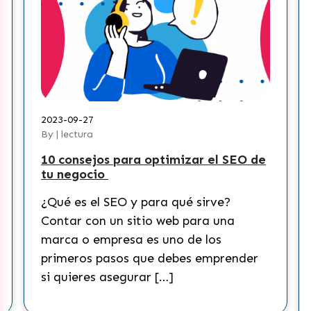
2023-09-27
20
By | lectura
By 
10 consejos para optimizar el SEO de
¿C
tu negocio
co
Ti
¿Qué es el SEO y para qué sirve?
¿Q
Contar con un sitio web para una
Ac
marca o empresa es uno de los
re
primeros pasos que debes emprender
mu
si quieres asegurar […]
co
qu