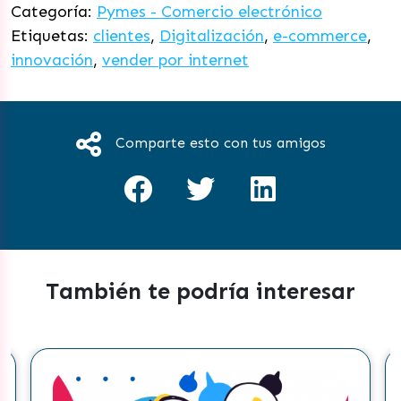
Categoría:
Pymes - Comercio electrónico
Etiquetas:
clientes
,
Digitalización
,
e-commerce
,
innovación
,
vender por internet
Comparte esto con tus amigos
También te podría interesar