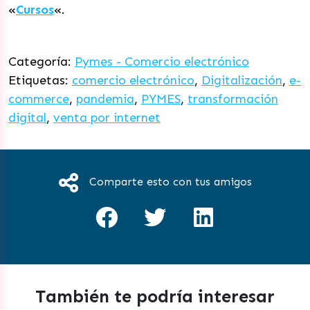
«
Cursos
«.
Categoría:
Pymes - Comercio electrónico
Etiquetas:
comercio electrónico
,
Digitalización
,
e-
commerce
,
pandemia
,
PYMES
,
transformación
digital
,
venta por internet
Comparte esto con tus amigos
También te podría interesar