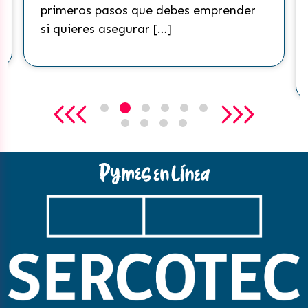
re
primeros pasos que debes emprender
mu
si quieres asegurar […]
co
qu