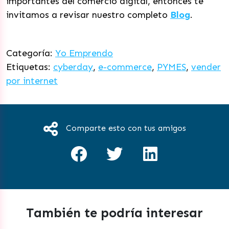
importantes del comercio digital, entonces te
invitamos a revisar nuestro completo
Blog
.
Categoría:
Yo Emprendo
Etiquetas:
cyberday
,
e-commerce
,
PYMES
,
vender
por internet
Comparte esto con tus amigos
También te podría interesar