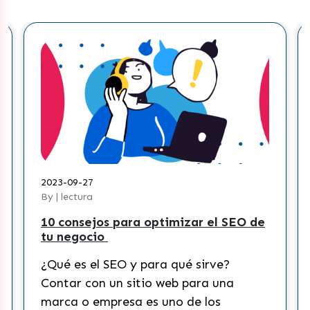
2023-09-27
20
By | lectura
By 
10 consejos para optimizar el SEO de
¿C
tu negocio
co
Ti
¿Qué es el SEO y para qué sirve?
¿Q
Contar con un sitio web para una
Ac
marca o empresa es uno de los