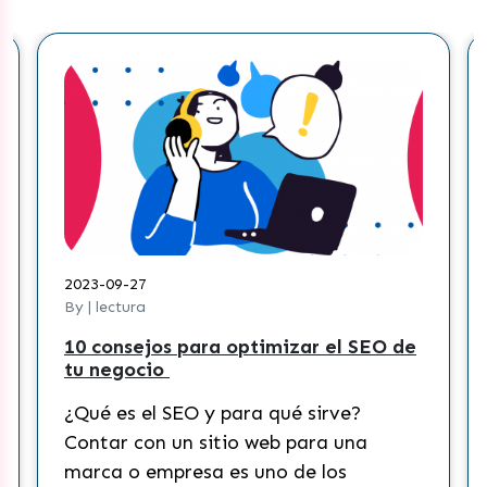
2023-08-30
By | lectura
os para optimizar el SEO de
¿Cómo crear una
o
contenidos efec
Tik Tok?
 SEO y para qué sirve?
¿Qué es Tik Tok
 un sitio web para una
Actualmente, Tik
mpresa es uno de los