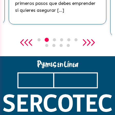
redes sociales m
pasos que debes emprender
mundo. Esta pla
 asegurar […]
conseguido masif
que ha […]