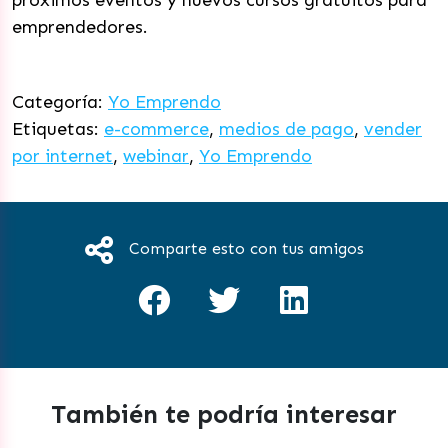
próximos eventos y nuevos cursos gratuitos para
emprendedores.
Categoría:
Yo Emprendo
Etiquetas:
e-commerce
,
medios de pago
,
vender
por internet
,
webinar
,
Yo Emprendo
Comparte esto con tus amigos
También te podría interesar