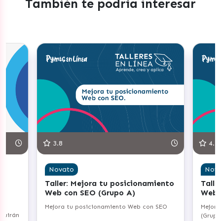
También te podría interesar
3.8
4.3
Novato
Nov
Taller: Mejora tu posicionamiento
Talle
Web con SEO (Grupo A)
Web 
Mejora tu posicionamiento Web con SEO
Mejora
truirán
(Grupo