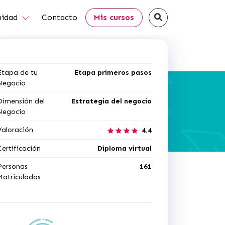
idad
Contacto
Mis cursos
Etapa de tu
Etapa primeros pasos
Negocio
Dimensión del
Estrategia del negocio
Negocio
Valoración
4.4
Certificación
Diploma virtual
Personas
161
Matriculadas