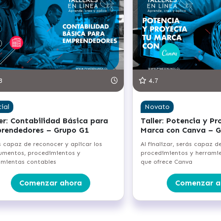
8
4.7
cial
Novato
ler: Contabilidad Básica para
Taller: Potencia y Pr
rendedores – Grupo G1
Marca con Canva – G
s capaz de reconocer y aplicar los
Al finalizar, serás capaz d
rumentos, procedimientos y
procedimientos y herramie
amientas contables
que ofrece Canva
Comenzar ahora
Comenzar a