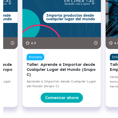
4.9
4.
Novato
Ini
 desde
Taller: Aprende a Importar desde
Tal
(Grupo
Cualquier Lugar del Mundo (Grupo
Emp
C)
Será
r lugar
Aprende a Importar desde Cualquier Lugar
inst
del Mundo (Grupo C)
herr
Comenzar ahora