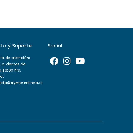
to y Soporte
Social
io de atención:
 a viernes de
a 18:00 hrs.
o:
cto@pymesenlinea.cl