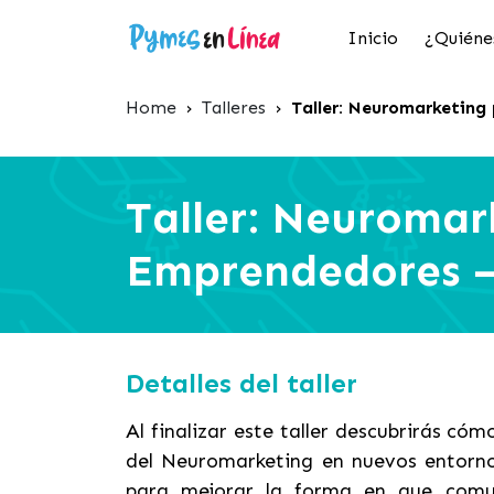
Inicio
¿Quiéne
Home
›
Talleres
›
Taller: Neuromarketing
Taller: Neuromar
Emprendedores –
Detalles del taller
Al finalizar este taller descubrirás c
del Neuromarketing en nuevos entorno
para mejorar la forma en que comun