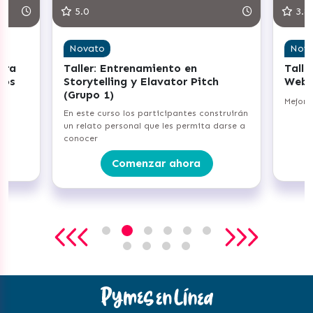
5.0
3.8
Novato
Nov
ara
Taller: Entrenamiento en
Talle
ños
Storytelling y Elavator Pitch
Web 
(Grupo 1)
Mejora
er
En este curso los participantes construirán
un relato personal que les permita darse a
conocer
Comenzar ahora