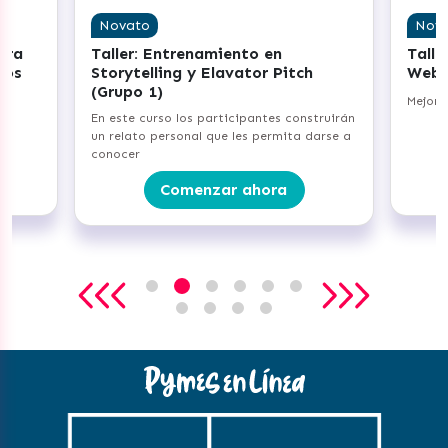
Novato
Novato
Taller: Entrenamiento en
Taller: M
Storytelling y Elavator Pitch
Web con S
(Grupo 1)
Mejora tu p
En este curso los participantes construirán
un relato personal que les permita darse a
conocer
C
Comenzar ahora