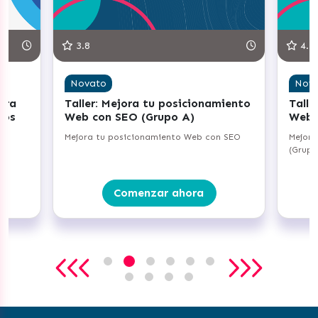
3.8
4.3
Novato
Nov
ara
Taller: Mejora tu posicionamiento
Talle
ños
Web con SEO (Grupo A)
Web 
Mejora tu posicionamiento Web con SEO
Mejora
er
(Grupo
Comenzar ahora