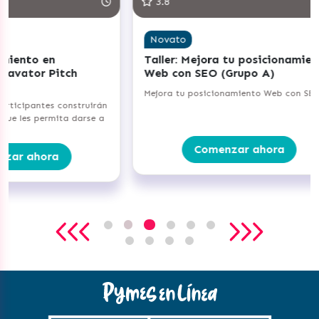
3.8
4
Novato
N
Taller: Mejora tu posicionamiento
Ta
tch
Web con SEO (Grupo A)
We
Mejora tu posicionamiento Web con SEO
Mej
onstruirán
(Gr
a darse a
Comenzar ahora