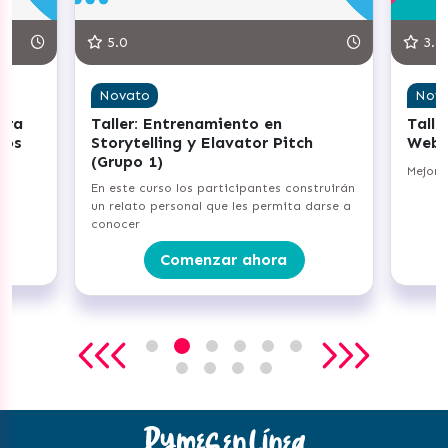
5.0
3.8
Novato
Nov
ara
Taller: Entrenamiento en
Talle
ños
Storytelling y Elavator Pitch
Web 
(Grupo 1)
Mejora
er
En este curso los participantes construirán
un relato personal que les permita darse a
conocer
Comenzar ahora