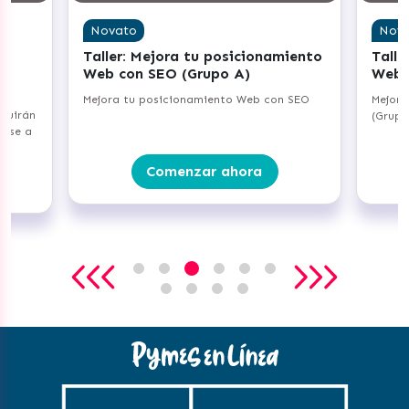
Novato
Nov
Taller: Mejora tu posicionamiento
Talle
Web con SEO (Grupo A)
Web 
Mejora tu posicionamiento Web con SEO
Mejora
truirán
(Grupo
arse a
Comenzar ahora