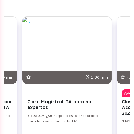
30 min
1.30 min
4.8
Ava
r con
Clase Magistral: IA para no
Clase
+ IA
expertos
Acci
2024
a — no
31/05/2025 ¿Su negocio está preparado
¡Eleva
para la revolución de la IA?