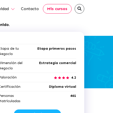
idad
Contacto
Mis cursos
nido.
Etapa de tu
Etapa primeros pasos
Negocio
Dimensión del
Estrategia comercial
Negocio
Valoración
4.2
Certificación
Diploma virtual
Personas
461
Matriculadas