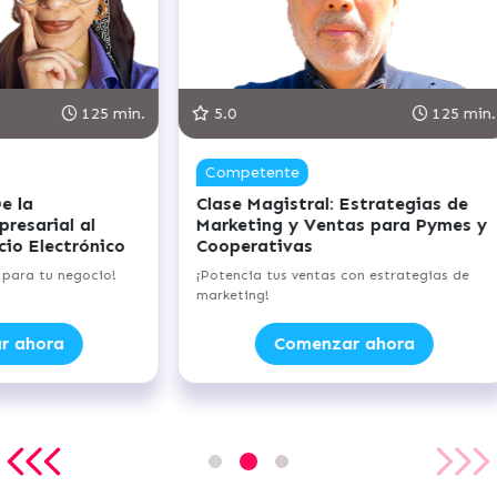
.0
113 min.
5.0
vanzado
Avanzado
ase Magistral: Inteligencia
Clase Magistral: O
ocional para Emprendedores
Empresariales en el
Energías Renovable
rja tu éxito con equilibrio emocional!
¡Desbloquea el potencial
verdes con energías reno
Comenzar ahora
Comenzar 