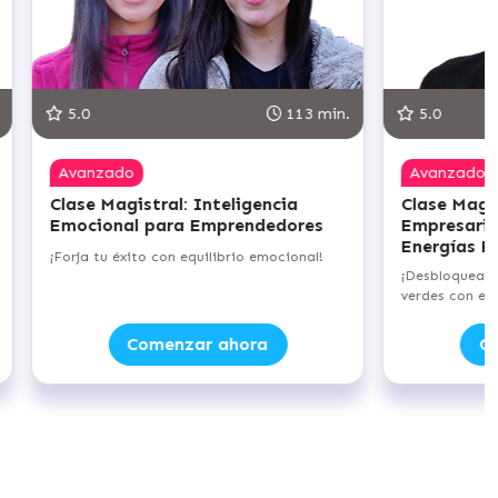
95 min.
5.0
123 min.
Competente
portunidades
Clase Magistral: Inteligencia
 Ámbito de las
Artificial relacionada a la
s
Automatización de Tareas
 de los negocios
¡Potencia tu eficiencia con la Inteligencia
vables!
Artificial!
ahora
Comenzar ahora