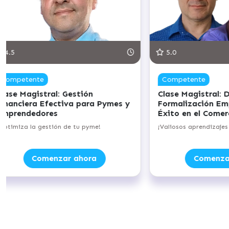
125 min.
5.0
125 min.
5
Competente
A
Clase Magistral: Estrategias de
Cl
 al
Marketing y Ventas para Pymes y
Em
rónico
Cooperativas
¡Fo
gocio!
¡Potencia tus ventas con estrategias de
marketing!
Comenzar ahora