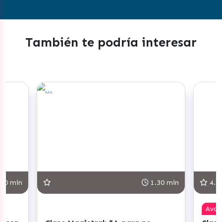
También te podría interesar
30 min
1.30 min
4.8
Ava