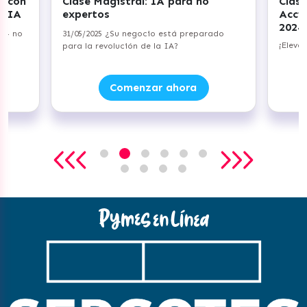
r con
Clase Magistral: IA para no
Clase
+ IA
expertos
Acci
2024
a — no
31/05/2025 ¿Su negocio está preparado
¡Eleva
para la revolución de la IA?
Comenzar ahora