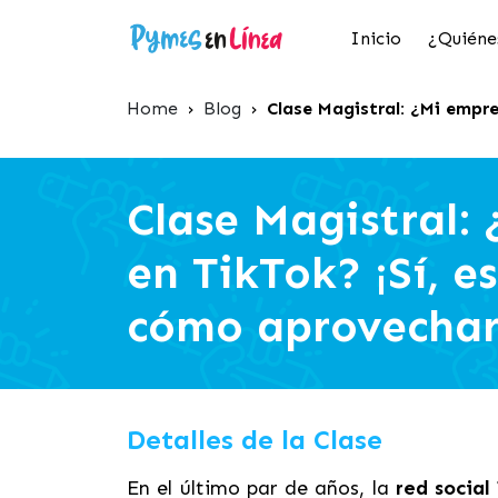
Inicio
¿Quiéne
Home
›
Blog
›
Clase Magistral: ¿Mi empr
Clase Magistral:
en TikTok? ¡Sí, e
cómo aprovechar
Detalles de la Clase
En el último par de años, la
red social