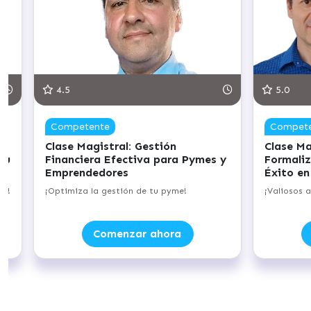
5.0
125 min.
5.0
Competente
Comp
Clase Magistral: De la
Clase
es y
Formalización Empresarial al
Marke
Éxito en el Comercio Electrónico
Coope
¡Valiosos aprendizajes para tu negocio!
¡Potenc
marketi
Comenzar ahora