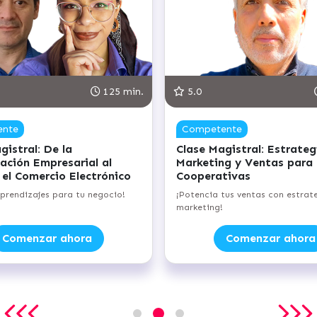
125 min.
5.0
etente
Avanzado
 Magistral: Estrategias de
Clase Magistral: Inteli
ting y Ventas para Pymes y
Emocional para Empre
rativas
¡Forja tu éxito con equilibri
ia tus ventas con estrategias de
ng!
Comenzar ahora
Comenzar ah