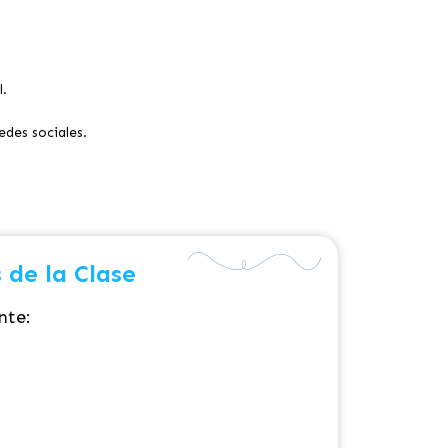
l.
edes sociales.
 de la Clase
nte: