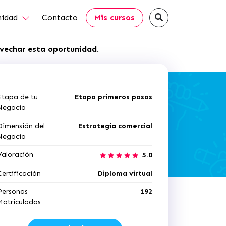
idad
Contacto
Mis cursos
ovechar esta oportunidad.
Etapa de tu
Etapa primeros pasos
Negocio
Dimensión del
Estrategia comercial
Negocio
Valoración
5.0
Certificación
Diploma virtual
Personas
192
Matriculadas