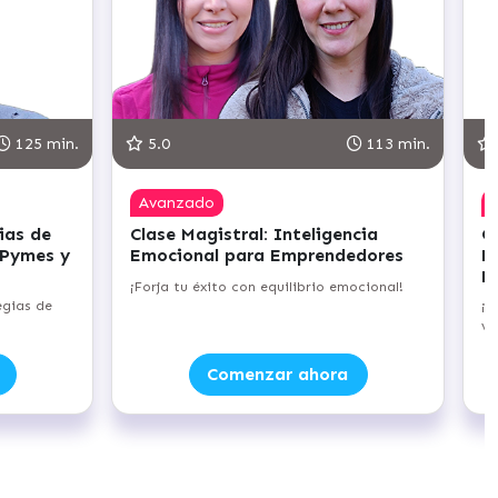
113 min.
5.0
95 min.
Avanzado
gencia
Clase Magistral: Oportunidades
ndedores
Empresariales en el Ámbito de las
Energías Renovables
o emocional!
¡Desbloquea el potencial de los negocios
verdes con energías renovables!
ora
Comenzar ahora