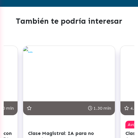
También te podría interesar
30 min
1.30 min
4.8
Ava
r con
Clase Magistral: IA para no
Clase