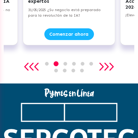
+ IA
expertos
Acci
2024
a — no
31/05/2025 ¿Su negocio está preparado
¡Eleva
para la revolución de la IA?
Comenzar ahora