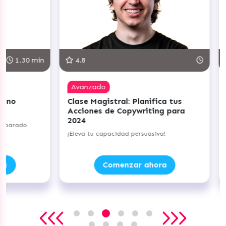
.30 min
4.8
5.0
Avanzado
Com
Clase Magistral: Planifica tus
Clas
Acciones de Copywriting para
Prác
2024
Nego
ado
¡Eleva tu capacidad persuasiva!
¡Lleva
Comenzar ahora