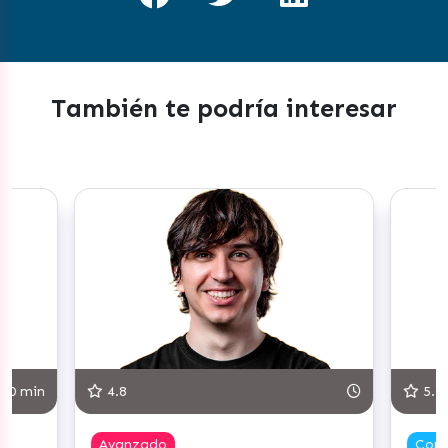
También te podría interesar
30 min
4.8
5.0
Avanzado
Com