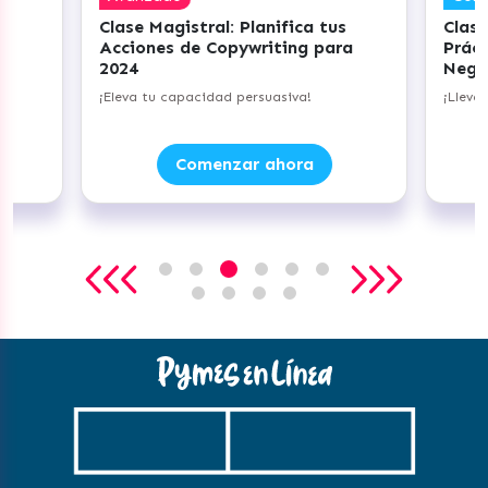
Clase Magistral: Planifica tus
Clase
Acciones de Copywriting para
Práct
2024
Nego
do
¡Eleva tu capacidad persuasiva!
¡Lleva
Comenzar ahora