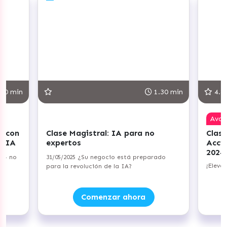
1.30 min
4.8
Avanzado
stral: IA para no
Clase Magistral: Planifica t
Acciones de Copywriting p
2024
Su negocio está preparado
¡Eleva tu capacidad persuasiva!
ución de la IA?
omenzar ahora
Comenzar ahora